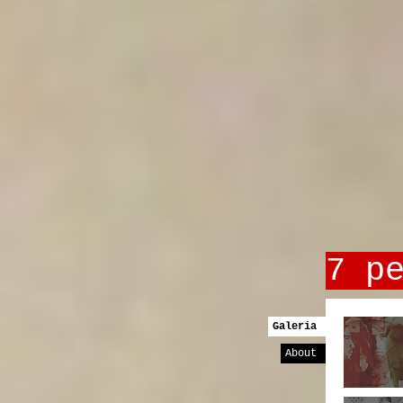
7 p
Galeria
About