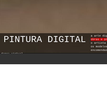
PINTURA DIGITAL
a arte di
obras e p
o artista
os modelo
encomenda
dança virtual
jazz virtual
série z
cidade virtual
7 pecados virtuais