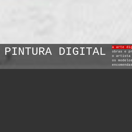
PINTURA DIGITAL
a arte di
obras e p
o artista
os modelo
encomenda