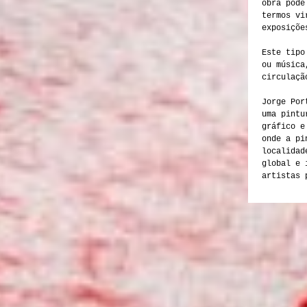
obra pode
termos vi
exposiçõe
Este tipo
ou música
circulaçã
Jorge Por
uma pintu
gráfico e
onde a pi
localidad
global e 
artistas 